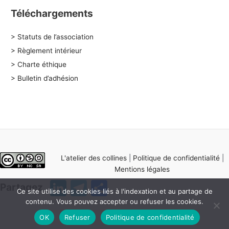
Téléchargements
> Statuts de l’association
> Règlement intérieur
> Charte éthique
> Bulletin d’adhésion
L'atelier des collines
|
Politique de confidentialité
|
Mentions légales
Li
T
P
Partagez
Ce site utilise des cookies liés à l'indexation et au partage de
n
el
ar
contenu. Vous pouvez accepter ou refuser les cookies.
k
e
ta
OK
Refuser
Politique de confidentialité